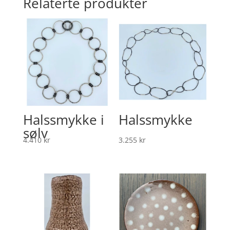
Relaterte produkter
Halssmykke i
Halssmykke
sølv
4.410
kr
3.255
kr