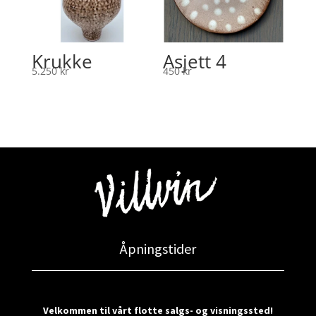
Krukke
Asjett 4
5.250
kr
450
kr
Åpningstider
Velkommen til vårt flotte salgs- og visningssted!