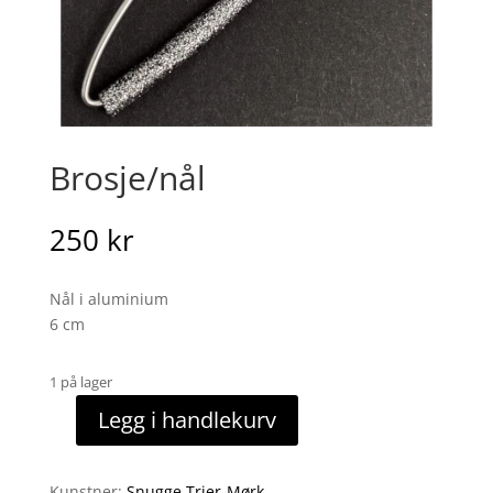
Brosje/nål
250
kr
Nål i aluminium
6 cm
1 på lager
Legg i handlekurv
Brosje/nål
antall
Kunstner:
Snugge Trier-Mørk