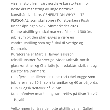
viser vi stolt frem vårt nordiske kuratorteam for
neste års mønstring av unge nordiske
kunsthåndverkere, GENERATION WHY? – I`TS
PERSONAL, som skal åpne i Kunstparken i Risør
under åpningen av Villvinmarkedet 2023.
Denne utstillingen skal markere Risør sitt 300 års
jubileum og den planlegges å være en
vandreutstilling som også skal til Sverige og
Danmark.
Kuratorene er Marcia Harvey Isaksson,
tekstilkunstner fra Sverige, Vidar Koksvik, norsk
glasskunstner og Charlotte Jul, redaktør, skribent og
kurator fra Danmark.
Den fjerde utstilleren er Lene Tori Obel Bugge som
jubilerer med 30 år som keramiker og 60 år på jorda.
Hun er også deltaker på Villvin
Kunsthåndverkmarked og kan treffes på Risør Torv 7.
– 9. juli!
Velkommen for å se de flotte utstillingene i Galleri