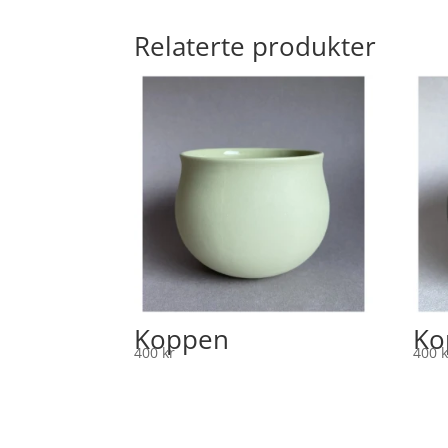
Relaterte produkter
Koppen
Ko
400
kr
400
k