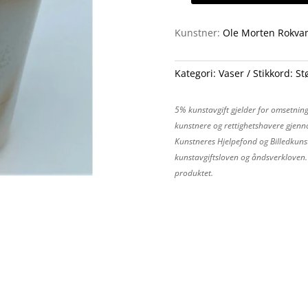
antall
Kunstner:
Ole Morten Rokva
Kategori:
Vaser
Stikkord:
St
5% kunstavgift gjelder for omsetning
kunstnere og rettighetshavere gjenno
Kunstneres Hjelpefond og Billedkunst
kunstavgiftsloven og åndsverkloven. P
produktet.