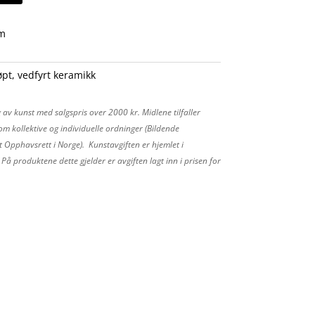
m
øpt
,
vedfyrt keramikk
 av kunst med salgspris over 2000 kr. Midlene tilfaller
m kollektive og individuelle ordninger (Bildende
 Opphavsrett i Norge). Kunstavgiften er hjemlet i
å produktene dette gjelder er avgiften lagt inn i prisen for