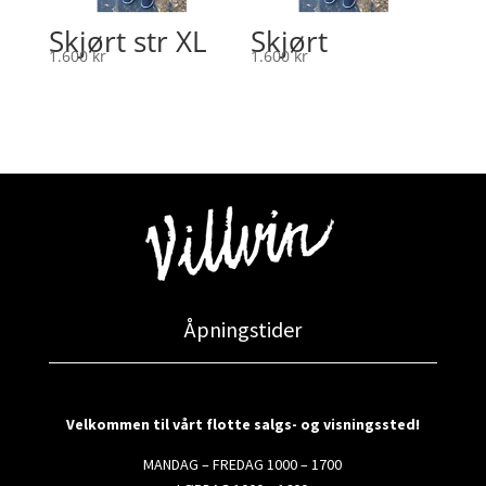
Skjørt str XL
Skjørt
1.600
kr
1.600
kr
Åpningstider
Velkommen til vårt flotte salgs- og visningssted!
MANDAG – FREDAG 1000 – 1700