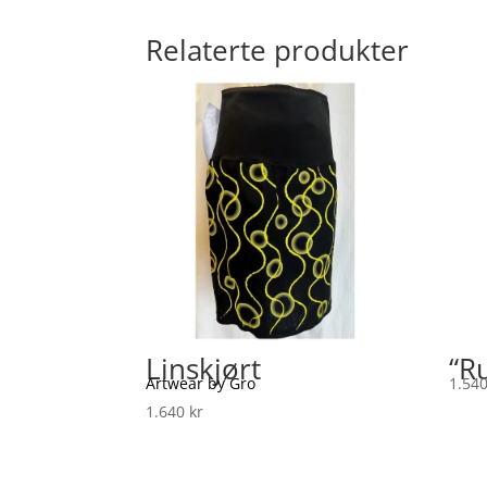
Relaterte produkter
Linskjørt
“Ru
Artwear by Gro
1.54
1.640
kr