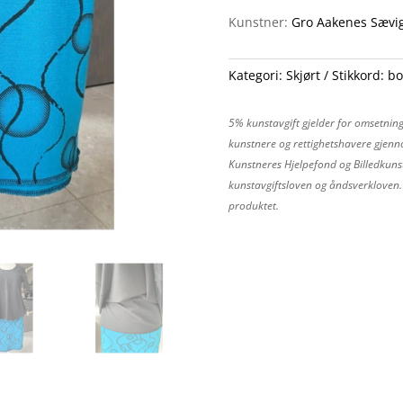
L
Kunstner:
Gro Aakenes Sævi
antall
Kategori:
Skjørt
Stikkord:
bo
5% kunstavgift gjelder for omsetning
kunstnere og rettighetshavere gjenno
Kunstneres Hjelpefond og Billedkunst
kunstavgiftsloven og åndsverkloven. P
produktet.