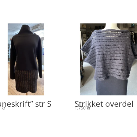
neskrift” str S
Strikket overdel
0
kr
1.750
kr