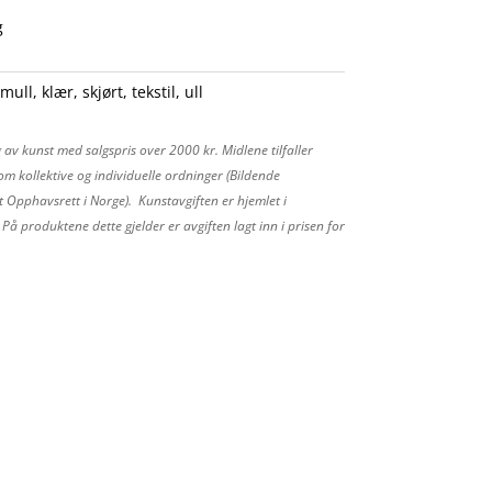
g
mull
,
klær
,
skjørt
,
tekstil
,
ull
 av kunst med salgspris over 2000 kr. Midlene tilfaller
m kollektive og individuelle ordninger (Bildende
 Opphavsrett i Norge). Kunstavgiften er hjemlet i
å produktene dette gjelder er avgiften lagt inn i prisen for