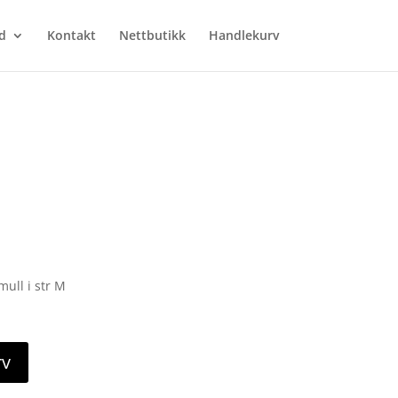
d
Kontakt
Nettbutikk
Handlekurv
mull i str M
rv