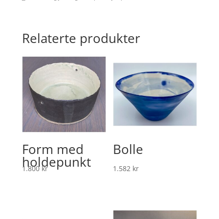
Relaterte produkter
Form med
Bolle
holdepunkt
1.800
kr
1.582
kr