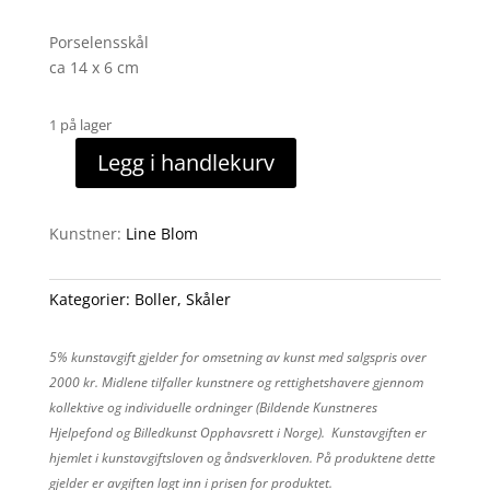
Porselensskål
ca 14 x 6 cm
1 på lager
Legg i handlekurv
Skål
2
antall
Kunstner:
Line Blom
Kategorier:
Boller
,
Skåler
5% kunstavgift gjelder for omsetning av kunst med salgspris over
2000 kr. Midlene tilfaller kunstnere og rettighetshavere gjennom
kollektive og individuelle ordninger (Bildende Kunstneres
Hjelpefond og Billedkunst Opphavsrett i Norge). Kunstavgiften er
hjemlet i kunstavgiftsloven og åndsverkloven. På produktene dette
gjelder er avgiften lagt inn i prisen for produktet.