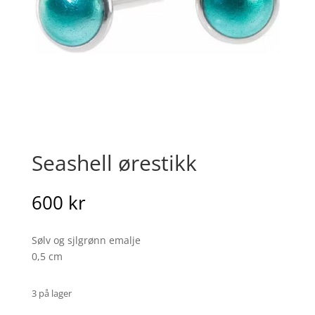
Seashell ørestikk
600
kr
Sølv og sjlgrønn emalje
0,5 cm
3 på lager