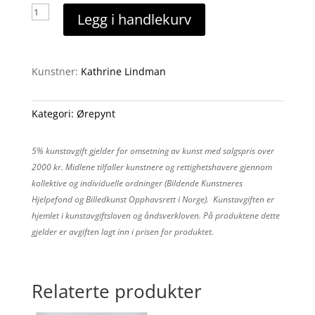
Seashell
Legg i handlekurv
ørestikk
antall
Kunstner:
Kathrine Lindman
Kategori:
Ørepynt
5% kunstavgift gjelder for omsetning av kunst med salgspris over
2000 kr. Midlene tilfaller kunstnere og rettighetshavere gjennom
kollektive og individuelle ordninger (Bildende Kunstneres
Hjelpefond og Billedkunst Opphavsrett i Norge). Kunstavgiften er
hjemlet i kunstavgiftsloven og åndsverkloven. På produktene dette
gjelder er avgiften lagt inn i prisen for produktet.
Relaterte produkter