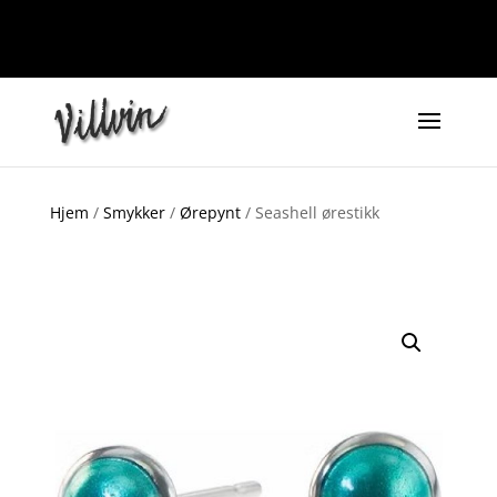
Hjem
/
Smykker
/
Ørepynt
/ Seashell ørestikk