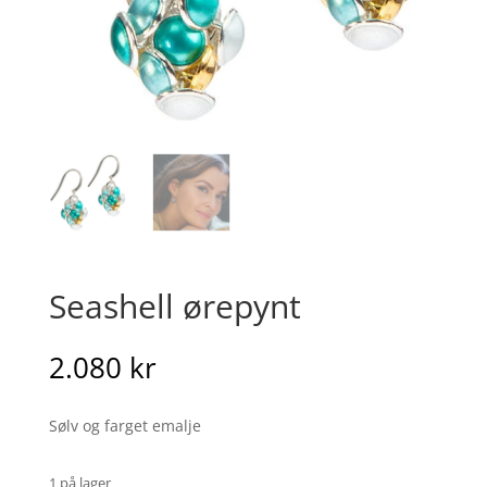
Seashell ørepynt
2.080
kr
Sølv og farget emalje
1 på lager