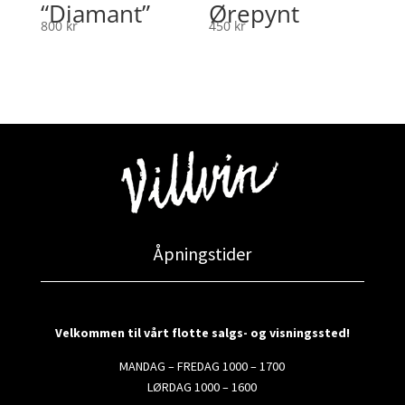
“Diamant”
Ørepynt
800
kr
450
kr
Åpningstider
Velkommen til vårt flotte salgs- og visningssted!
MANDAG – FREDAG 1000 – 1700
LØRDAG 1000 – 1600