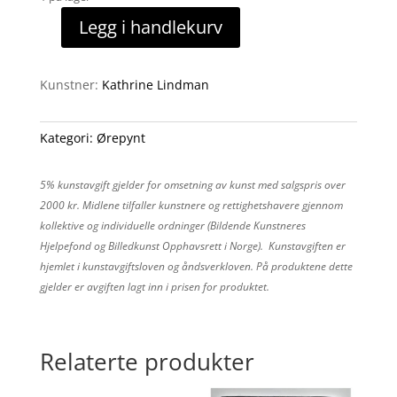
Legg i handlekurv
Seashell
ørepynt
antall
Kunstner:
Kathrine Lindman
Kategori:
Ørepynt
5% kunstavgift gjelder for omsetning av kunst med salgspris over
2000 kr. Midlene tilfaller kunstnere og rettighetshavere gjennom
kollektive og individuelle ordninger (Bildende Kunstneres
Hjelpefond og Billedkunst Opphavsrett i Norge). Kunstavgiften er
hjemlet i kunstavgiftsloven og åndsverkloven. På produktene dette
gjelder er avgiften lagt inn i prisen for produktet.
Relaterte produkter