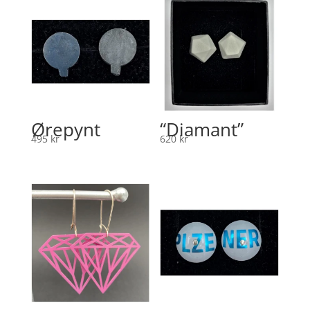
Ørepynt
“Diamant”
495
kr
620
kr