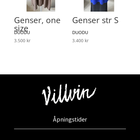
Genser, one
Genser str S
size
DUODU
DUODU
3.500
kr
3.400
kr
Åpningstider