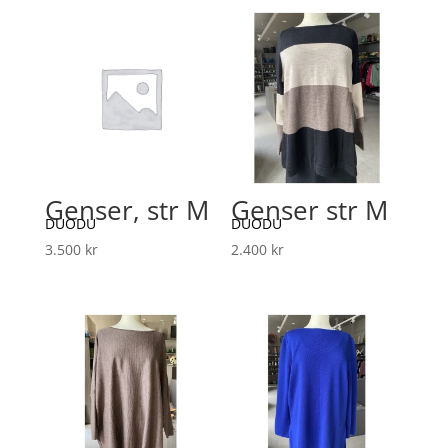
Genser, str M
Genser str M
DUODU
DUODU
3.500
kr
2.400
kr