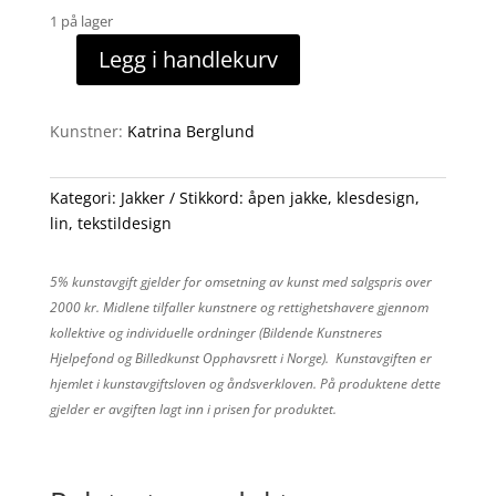
1 på lager
Legg i handlekurv
Lang
jakke
antall
Kunstner:
Katrina Berglund
Kategori:
Jakker
Stikkord:
åpen jakke
,
klesdesign
,
lin
,
tekstildesign
5% kunstavgift gjelder for omsetning av kunst med salgspris over
2000 kr. Midlene tilfaller kunstnere og rettighetshavere gjennom
kollektive og individuelle ordninger (Bildende Kunstneres
Hjelpefond og Billedkunst Opphavsrett i Norge). Kunstavgiften er
hjemlet i kunstavgiftsloven og åndsverkloven. På produktene dette
gjelder er avgiften lagt inn i prisen for produktet.