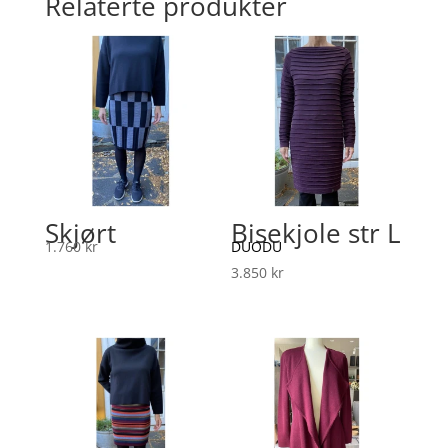
Relaterte produkter
Skjørt
Bisekjole str L
1.760
kr
DUODU
3.850
kr