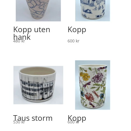
Kopp uten
Kopp
hank
480
kr
600
kr
Taus storm
Kopp
530
kr
600
kr