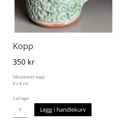
Kopp
350
kr
Hånddreiet kopp
9 x 8 cm
2 på lager
Kopp
Legg i handlekurv
antall