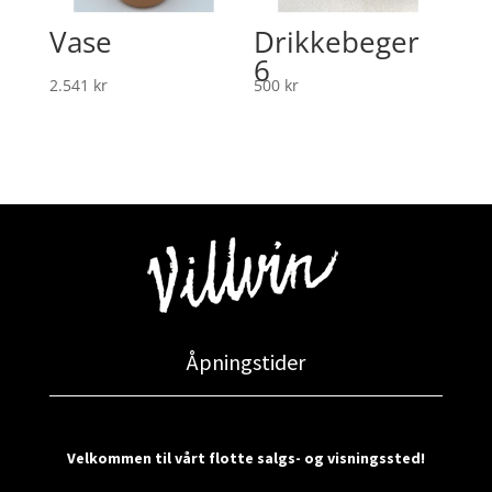
Vase
Drikkebeger
6
2.541
kr
500
kr
Åpningstider
Velkommen til vårt flotte salgs- og visningssted!