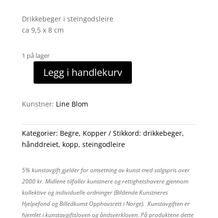
Drikkebeger i steingodsleire
ca 9,5 x 8 cm
1 på lager
Legg i handlekurv
Drikkebeger
3
antall
Kunstner:
Line Blom
Kategorier:
Begre
,
Kopper
Stikkord:
drikkebeger
,
hånddreiet
,
kopp
,
steingodleire
5% kunstavgift gjelder for omsetning av kunst med salgspris over
2000 kr. Midlene tilfaller kunstnere og rettighetshavere gjennom
kollektive og individuelle ordninger (Bildende Kunstneres
Hjelpefond og Billedkunst Opphavsrett i Norge). Kunstavgiften er
hjemlet i kunstavgiftsloven og åndsverkloven. På produktene dette