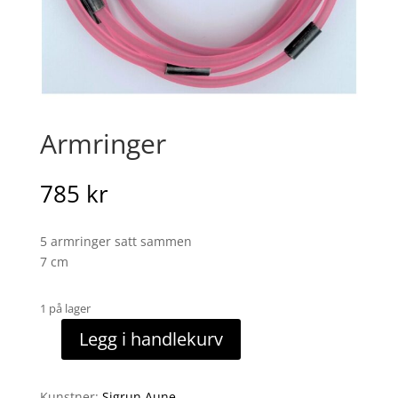
Armringer
785
kr
5 armringer satt sammen
7 cm
1 på lager
Legg i handlekurv
Armringer
antall
Kunstner:
Sigrun Aune