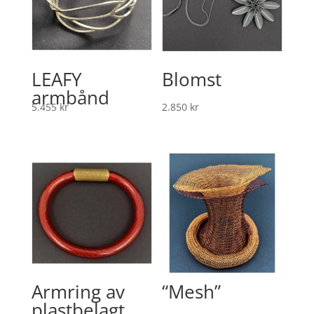
LEAFY
Blomst
armbånd
5.455
kr
2.850
kr
Armring av
“Mesh”
plastbelagt