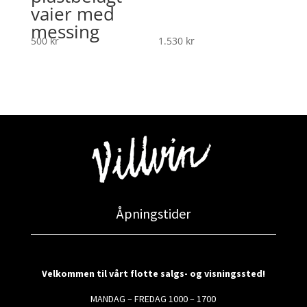
vaier med
messing
500
kr
1.530
kr
Åpningstider
Velkommen til vårt flotte salgs- og visningssted!
MANDAG – FREDAG 1000 – 1700