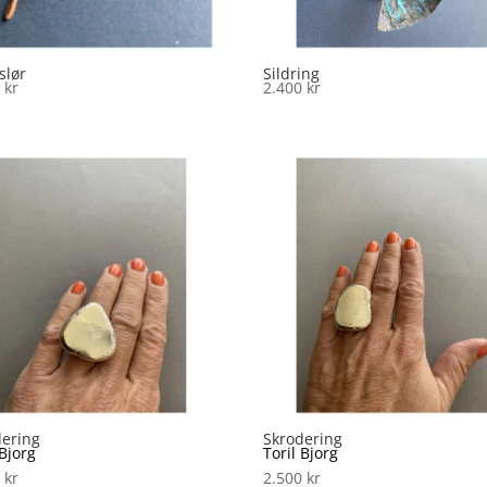
slør
Sildring
2
kr
2.400
kr
dering
Skrodering
 Bjorg
Toril Bjorg
0
kr
2.500
kr