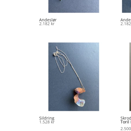
Andeslør
Ande
2.182
kr
2.18
Sildring
Skro
1.528
kr
Toril
2.50