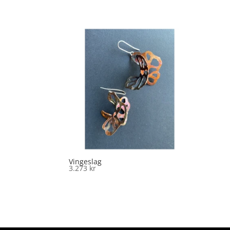
Vingeslag
3.273
kr