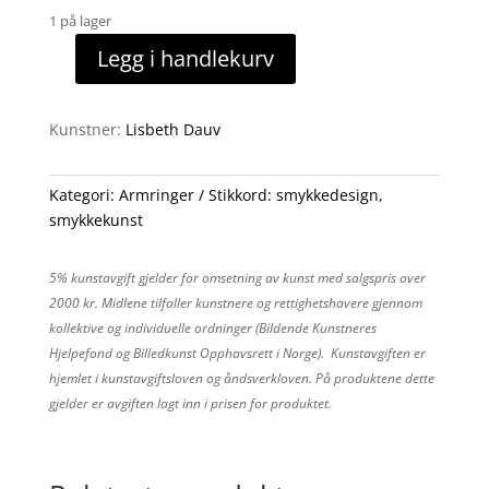
1 på lager
Legg i handlekurv
Armring
antall
Kunstner:
Lisbeth Dauv
Kategori:
Armringer
Stikkord:
smykkedesign
,
smykkekunst
5% kunstavgift gjelder for omsetning av kunst med salgspris over
2000 kr. Midlene tilfaller kunstnere og rettighetshavere gjennom
kollektive og individuelle ordninger (Bildende Kunstneres
Hjelpefond og Billedkunst Opphavsrett i Norge). Kunstavgiften er
hjemlet i kunstavgiftsloven og åndsverkloven. På produktene dette
gjelder er avgiften lagt inn i prisen for produktet.