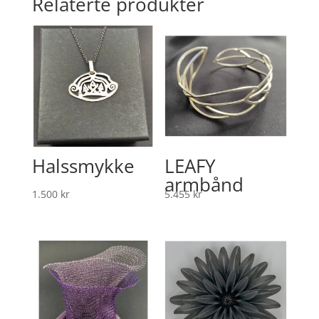
Relaterte produkter
Halssmykke
LEAFY
armbånd
1.500
kr
5.455
kr