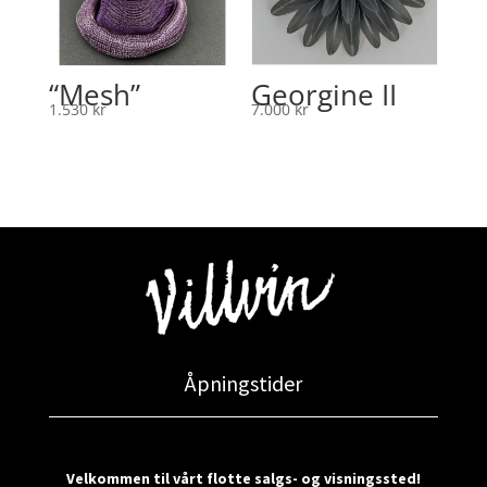
“Mesh”
Georgine II
1.530
kr
7.000
kr
Åpningstider
Velkommen til vårt flotte salgs- og visningssted!