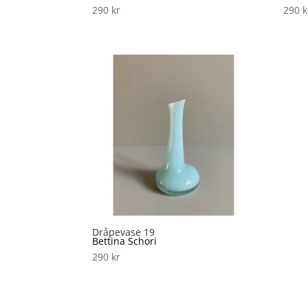
290
kr
290
k
Dråpevase 19
Bettina Schori
290
kr