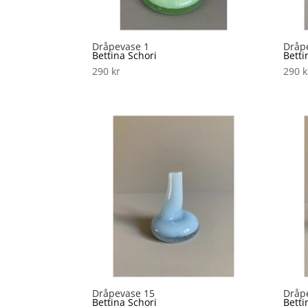
Dråpevase 1
Dråp
Bettina Schori
Betti
290
kr
290
k
Dråpevase 15
Dråp
Bettina Schori
Betti