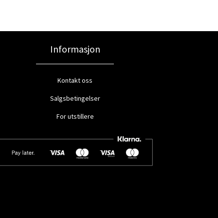
Informasjon
Kontakt oss
Salgsbetingelser
For utstillere