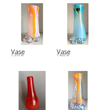
Vase
Vase
1.310
kr
1.420
kr