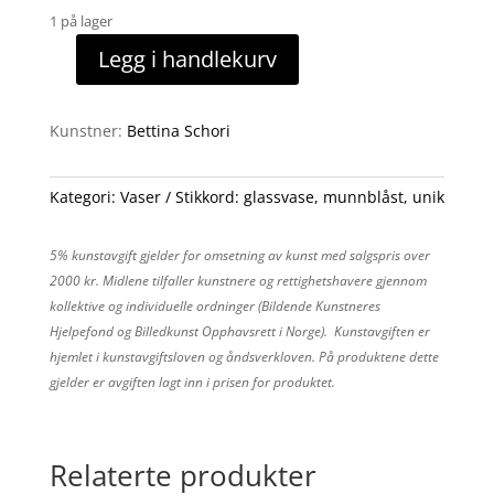
1 på lager
Legg i handlekurv
Dråpevase
15
antall
Kunstner:
Bettina Schori
Kategori:
Vaser
Stikkord:
glassvase
,
munnblåst
,
unik
5% kunstavgift gjelder for omsetning av kunst med salgspris over
2000 kr. Midlene tilfaller kunstnere og rettighetshavere gjennom
kollektive og individuelle ordninger (Bildende Kunstneres
Hjelpefond og Billedkunst Opphavsrett i Norge). Kunstavgiften er
hjemlet i kunstavgiftsloven og åndsverkloven. På produktene dette
gjelder er avgiften lagt inn i prisen for produktet.
Relaterte produkter