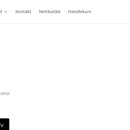
d
Kontakt
Nettbutikk
Handlekurv
blomst
rv