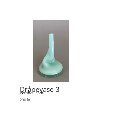
Dråpevase 3
Bettina Schori
290
kr