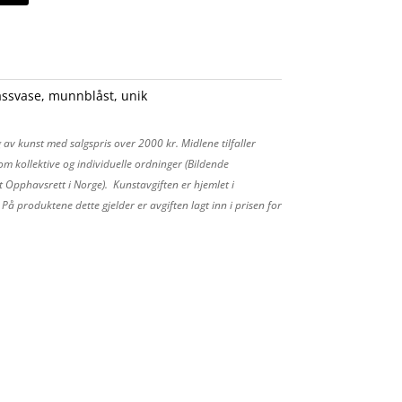
assvase
,
munnblåst
,
unik
 av kunst med salgspris over 2000 kr. Midlene tilfaller
m kollektive og individuelle ordninger (Bildende
 Opphavsrett i Norge). Kunstavgiften er hjemlet i
å produktene dette gjelder er avgiften lagt inn i prisen for