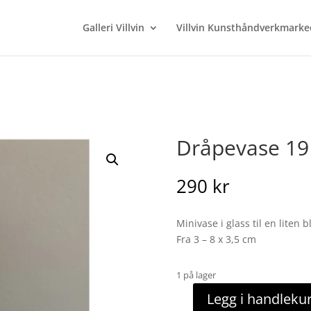
Galleri Villvin
Villvin Kunsthåndverkmarke
Dråpevase 19
290
kr
Minivase i glass til en liten 
Fra 3 – 8 x 3,5 cm
1 på lager
Legg i handleku
Dråpevase