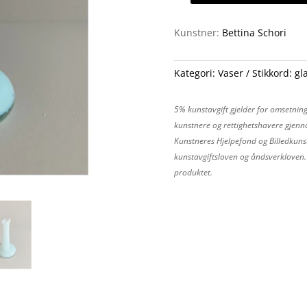
19
antall
Kunstner:
Bettina Schori
Kategori:
Vaser
Stikkord:
gl
5% kunstavgift gjelder for omsetning
kunstnere og rettighetshavere gjenno
Kunstneres Hjelpefond og Billedkunst
kunstavgiftsloven og åndsverkloven. P
produktet.