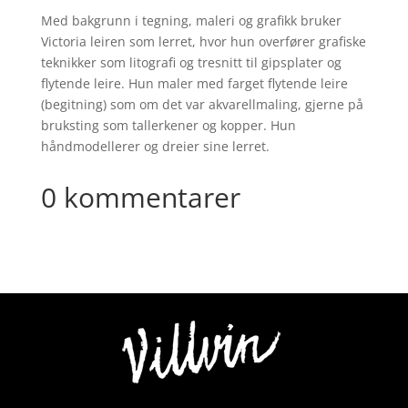
Med bakgrunn i tegning, maleri og grafikk bruker
Victoria leiren som lerret, hvor hun overfører grafiske
teknikker som litografi og tresnitt til gipsplater og
flytende leire. Hun maler med farget flytende leire
(begitning) som om det var akvarellmaling, gjerne på
bruksting som tallerkener og kopper. Hun
håndmodellerer og dreier sine lerret.
0 kommentarer