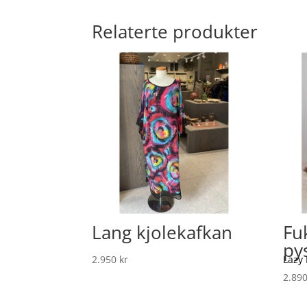
Relaterte produkter
Lang kjolekafkan
Fu
py
2.950
kr
Lazy
2.89