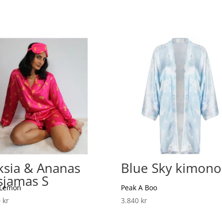
ksia & Ananas
Blue Sky kimono
sjamas S
 Lemon
Peak A Boo
0
kr
3.840
kr