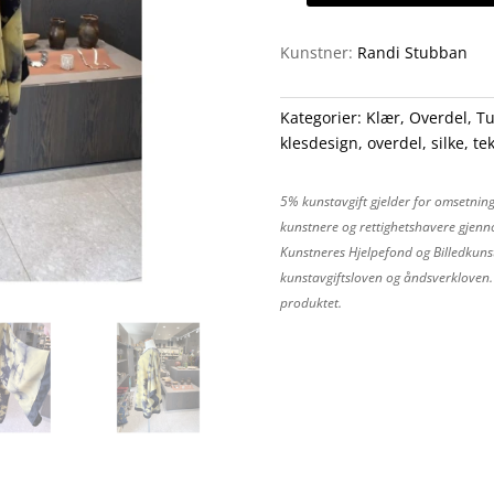
antall
Kunstner:
Randi Stubban
Kategorier:
Klær
,
Overdel
,
Tu
klesdesign
,
overdel
,
silke
,
te
5% kunstavgift gjelder for omsetning
kunstnere og rettighetshavere gjenno
Kunstneres Hjelpefond og Billedkunst
kunstavgiftsloven og åndsverkloven. P
produktet.