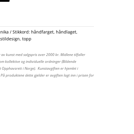
nika
Stikkord:
håndfarget
,
håndlaget
,
kstildesign
,
topp
 av kunst med salgspris over 2000 kr. Midlene tilfaller
m kollektive og individuelle ordninger (Bildende
 Opphavsrett i Norge). Kunstavgiften er hjemlet i
å produktene dette gjelder er avgiften lagt inn i prisen for