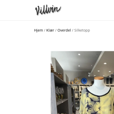
Hjem
/
Klær
/
Overdel
/ Silketopp