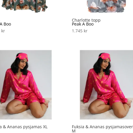
e
Charlotte topp
 A Boo
Peak A Boo
5
kr
1.745
kr
ia & Ananas pysjamas XL
Fuksia & Ananas pysjamasover
M