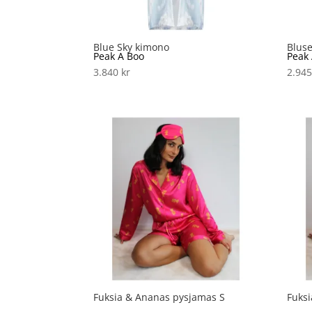
Blue Sky kimono
Blus
Peak A Boo
Peak
3.840
kr
2.94
Fuksia & Ananas pysjamas S
Fuks