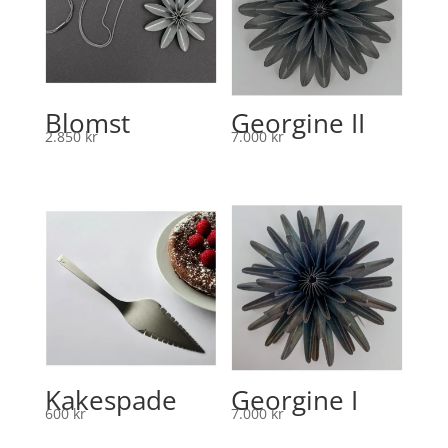
Blomst
Georgine II
2.850
kr
7.000
kr
Kakespade
Georgine I
600
kr
7.000
kr