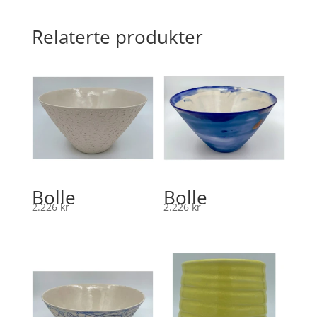
Relaterte produkter
Bolle
Bolle
2.226
kr
2.226
kr