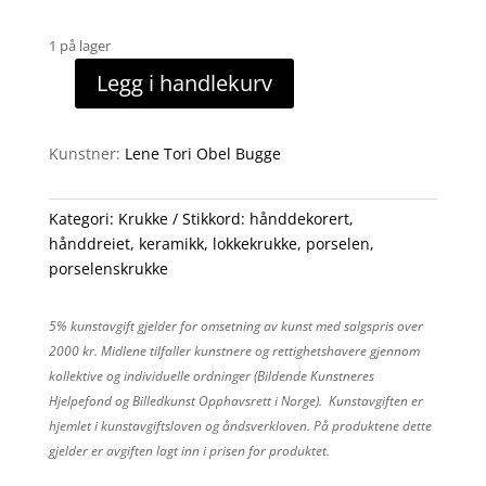
1 på lager
Legg i handlekurv
Lokkekrukke
8
antall
Kunstner:
Lene Tori Obel Bugge
Kategori:
Krukke
Stikkord:
hånddekorert
,
hånddreiet
,
keramikk
,
lokkekrukke
,
porselen
,
porselenskrukke
5% kunstavgift gjelder for omsetning av kunst med salgspris over
2000 kr. Midlene tilfaller kunstnere og rettighetshavere gjennom
kollektive og individuelle ordninger (Bildende Kunstneres
Hjelpefond og Billedkunst Opphavsrett i Norge). Kunstavgiften er
hjemlet i kunstavgiftsloven og åndsverkloven. På produktene dette
gjelder er avgiften lagt inn i prisen for produktet.