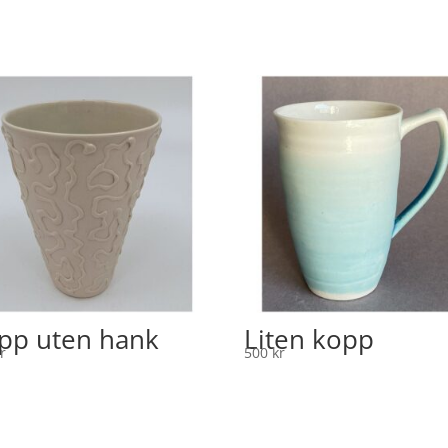
pp uten hank
Liten kopp
r
500
kr