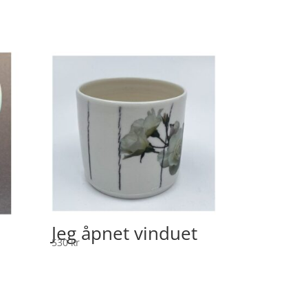
Jeg åpnet vinduet
530
kr