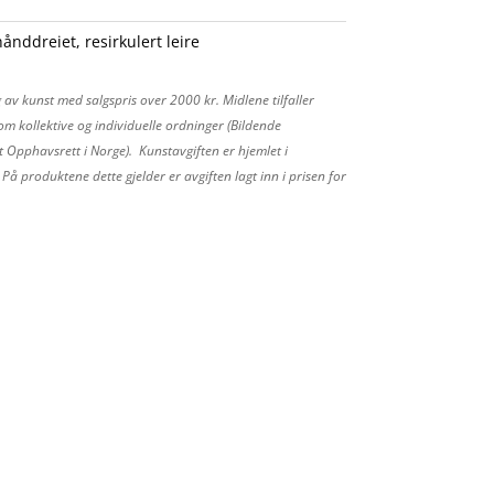
hånddreiet
,
resirkulert leire
 av kunst med salgspris over 2000 kr. Midlene tilfaller
m kollektive og individuelle ordninger (Bildende
 Opphavsrett i Norge). Kunstavgiften er hjemlet i
å produktene dette gjelder er avgiften lagt inn i prisen for