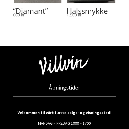
“Diamant”
Halssmykke
660
kr
1.500
kr
Åpningstider
Velkommen til vårt flotte salgs- og visningssted!
MANDAG – FREDAG 1000 – 1700