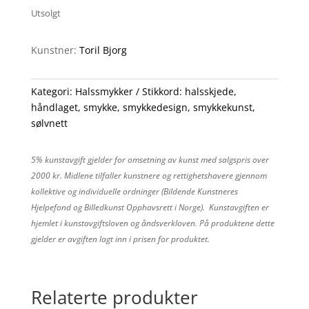
Utsolgt
Kunstner:
Toril Bjorg
Kategori:
Halssmykker
Stikkord:
halsskjede
,
håndlaget
,
smykke
,
smykkedesign
,
smykkekunst
,
sølvnett
5% kunstavgift gjelder for omsetning av kunst med salgspris over
2000 kr. Midlene tilfaller kunstnere og rettighetshavere gjennom
kollektive og individuelle ordninger (Bildende Kunstneres
Hjelpefond og Billedkunst Opphavsrett i Norge). Kunstavgiften er
hjemlet i kunstavgiftsloven og åndsverkloven. På produktene dette
gjelder er avgiften lagt inn i prisen for produktet.
Relaterte produkter