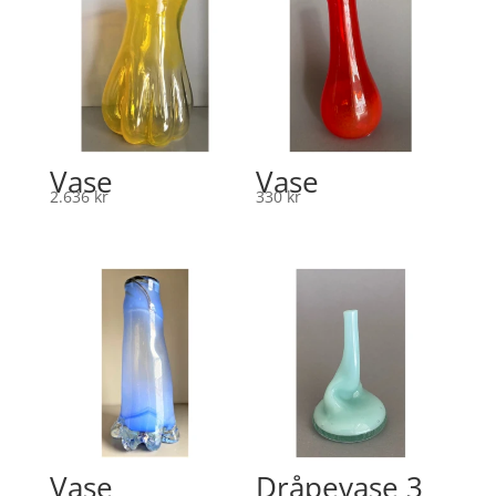
Vase
Vase
2.636
kr
330
kr
Vase
Dråpevase 3