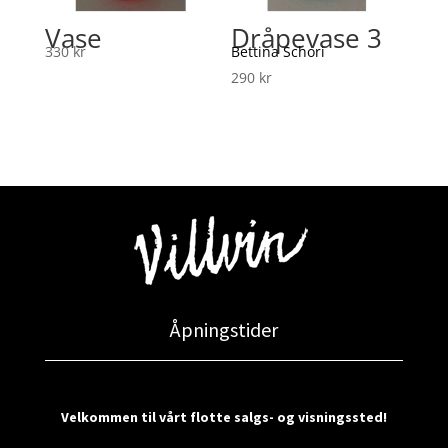
Vase
Dråpevase 3
330
kr
Bettina Schori
290
kr
Åpningstider
Velkommen til vårt flotte salgs- og visningssted!