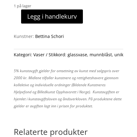
1 på lager
Legg i handlekurv
Dråpevase
36
antall
Kunstner:
Bettina Schori
Kategori:
Vaser
Stikkord:
glassvase
,
munnblåst
,
unik
5% kunstavgift gjelder for omsetning av kunst med salgspris over
2000 kr. Midlene tilfaller kunstnere og rettighetshavere gjennom
kollektive og individuelle ordninger (Bildende Kunstneres
Hjelpefond og Billedkunst Opphavsrett i Norge). Kunstavgiften er
hjemlet i kunstavgiftsloven og åndsverkloven. På produktene dette
gjelder er avgiften lagt inn i prisen for produktet.
Relaterte produkter