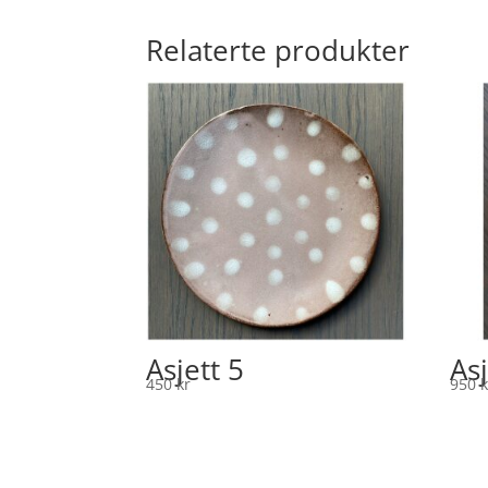
Relaterte produkter
Asjett 5
Asj
450
kr
950
k