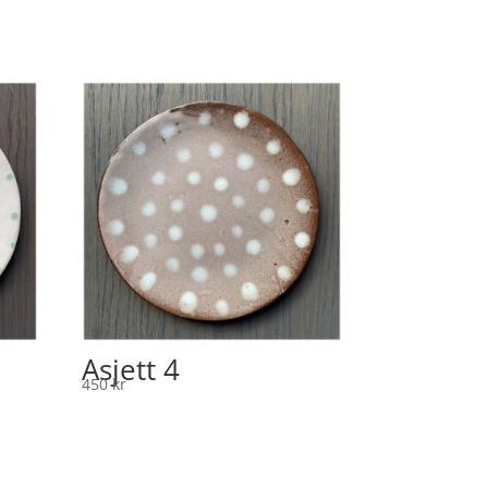
Asjett 4
450
kr