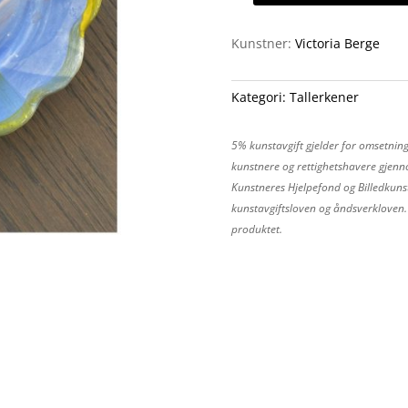
6
antall
Kunstner:
Victoria Berge
Kategori:
Tallerkener
5% kunstavgift gjelder for omsetning
kunstnere og rettighetshavere gjenno
Kunstneres Hjelpefond og Billedkunst
kunstavgiftsloven og åndsverkloven. P
produktet.