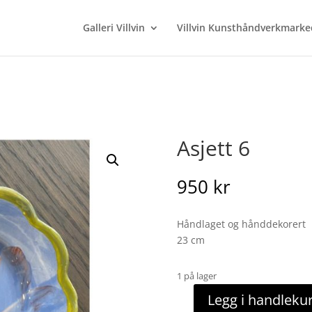
Galleri Villvin
Villvin Kunsthåndverkmarke
Asjett 6
950
kr
Håndlaget og hånddekorert
23 cm
1 på lager
Legg i handleku
Asjett