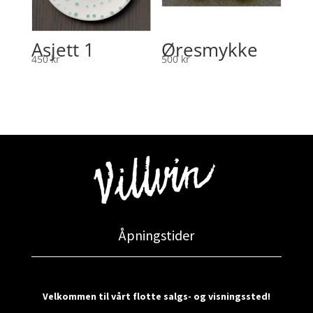
Asjett 1
Øresmykke
450
kr
500
kr
Åpningstider
Velkommen til vårt flotte salgs- og visningssted!