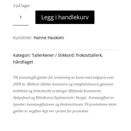
3 på lager
Asjett
Legg i handlekurv
5
antall
Kunstner:
Hanne Haukom
Kategori:
Tallerkener
Stikkord:
frokosttallerk
,
håndlaget
5% kunstavgift gjelder for omsetning av kunst med salgspris over
2000 kr. Midlene tilfaller kunstnere og rettighetshavere gjennom
kollektive og individuelle ordninger (Bildende Kunstneres
Hjelpefond og Billedkunst Opphavsrett i Norge). Kunstavgiften er
hjemlet i kunstavgiftsloven og åndsverkloven. På produktene dette
gjelder er avgiften lagt inn i prisen for produktet.