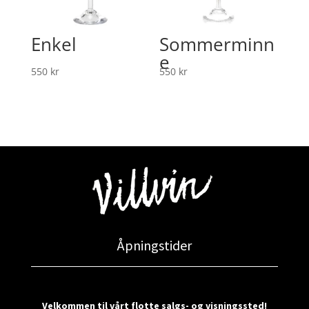
Enkel
Sommerminn
e
550
kr
550
kr
Åpningstider
Velkommen til vårt flotte salgs- og visningssted!