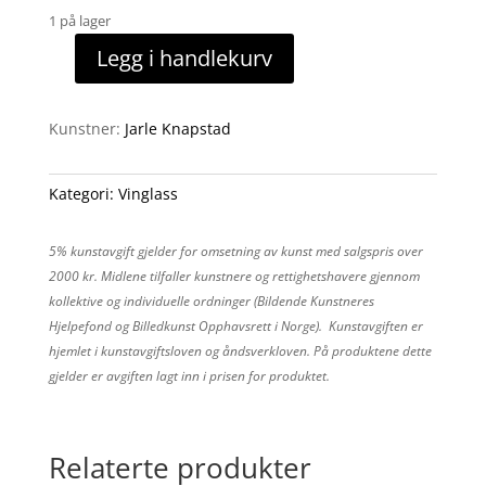
1 på lager
Legg i handlekurv
Enkel
antall
Kunstner:
Jarle Knapstad
Kategori:
Vinglass
5% kunstavgift gjelder for omsetning av kunst med salgspris over
2000 kr. Midlene tilfaller kunstnere og rettighetshavere gjennom
kollektive og individuelle ordninger (Bildende Kunstneres
Hjelpefond og Billedkunst Opphavsrett i Norge). Kunstavgiften er
hjemlet i kunstavgiftsloven og åndsverkloven. På produktene dette
gjelder er avgiften lagt inn i prisen for produktet.
Relaterte produkter