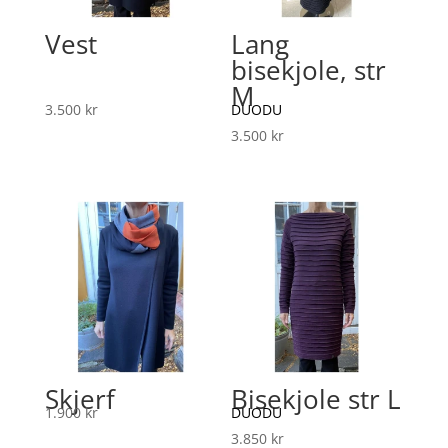
Vest
Lang
bisekjole, str
M
3.500
kr
DUODU
3.500
kr
Skjerf
Bisekjole str L
1.900
kr
DUODU
3.850
kr