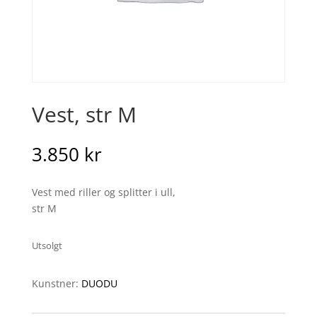
Vest, str M
3.850
kr
Vest med riller og splitter i ull,
str M
Utsolgt
Kunstner:
DUODU