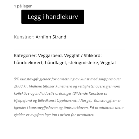
1 på lager
Legg i handlekurv
Veggfat
antall
Kunstner:
Arnfinn Strand
Kategorier:
Veggarbeid
,
Veggfat
Stikkord:
hånddekorert
,
håndlaget
,
steingodsleire
,
Veggfat
5% kunstavgift gjelder for omsetning av kunst med salgspris over
2000 kr. Midlene tilfaller kunstnere og rettighetshavere gjennom
kollektive og individuelle ordninger (Bildende Kunstneres
Hjelpefond og Billedkunst Opphavsrett i Norge). Kunstavgiften er
hjemlet i kunstavgiftsloven og åndsverkloven. På produktene dette
gjelder er avgiften lagt inn i prisen for produktet.