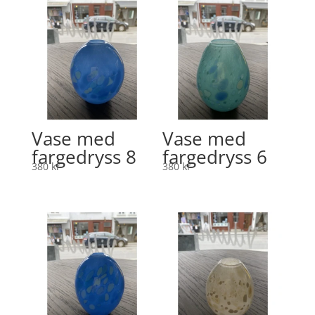
Vase med
Vase med
fargedryss 8
fargedryss 6
380
kr
380
kr