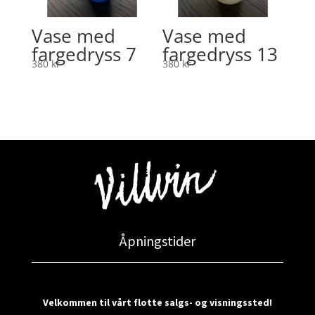
Vase med
Vase med
fargedryss 7
fargedryss 13
380
kr
380
kr
Åpningstider
Velkommen til vårt flotte salgs- og visningssted!