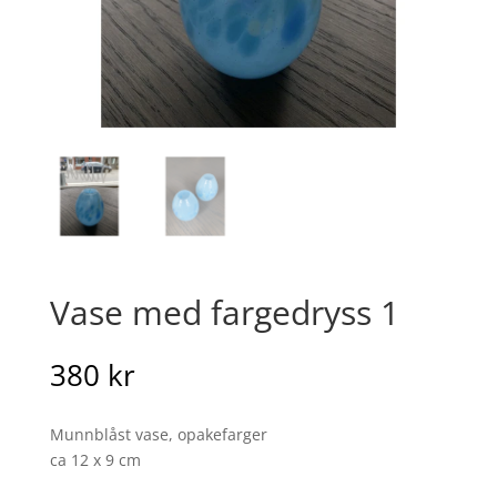
Vase med fargedryss 1
380
kr
Munnblåst vase, opakefarger
ca 12 x 9 cm