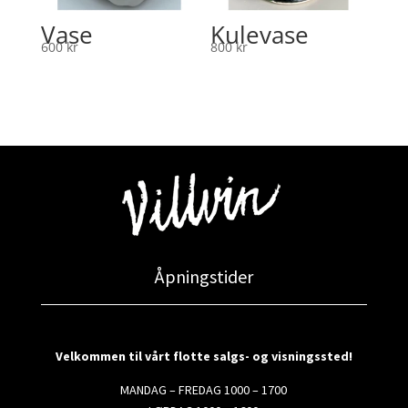
Vase
Kulevase
600
kr
800
kr
Åpningstider
Velkommen til vårt flotte salgs- og visningssted!
MANDAG – FREDAG 1000 – 1700