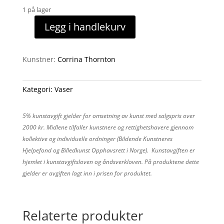
1 på lager
Legg i handlekurv
Vase
antall
Kunstner:
Corrina Thornton
Kategori:
Vaser
5% kunstavgift gjelder for omsetning av kunst med salgspris over
2000 kr. Midlene tilfaller kunstnere og rettighetshavere gjennom
kollektive og individuelle ordninger (Bildende Kunstneres
Hjelpefond og Billedkunst Opphavsrett i Norge). Kunstavgiften er
hjemlet i kunstavgiftsloven og åndsverkloven. På produktene dette
gjelder er avgiften lagt inn i prisen for produktet.
Relaterte produkter