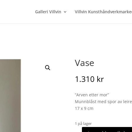
Galleri Villvin
Villvin Kunsthåndverkmarke
Vase
1.310
kr
“Arven etter mor”
Munnblåst med spor av leire
17 x 9 cm
1 på lager