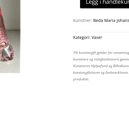
Legg i handleku
Vase
antall
Kunstner:
Beda Maria Johan
Kategori:
Vaser
5% kunstavgift gjelder for omsetning
kunstnere og rettighetshavere gjenno
Kunstneres Hjelpefond og Billedkunst
kunstavgiftsloven og åndsverkloven. P
produktet.