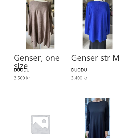
Genser, one
Genser str M
size
DUODU
DUODU
3.500
kr
3.400
kr