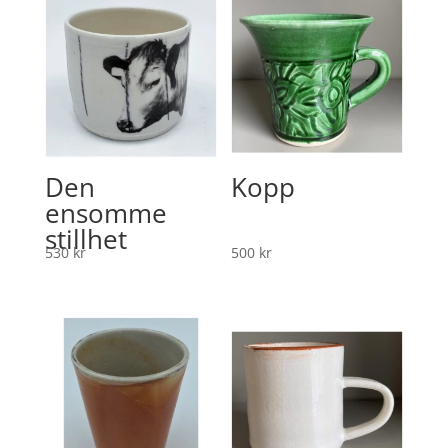
Den
Kopp
ensomme
stillhet
530
kr
500
kr