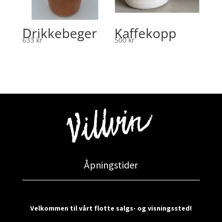
Drikkebeger
Kaffekopp
633
kr
500
kr
Åpningstider
Velkommen til vårt flotte salgs- og visningssted!