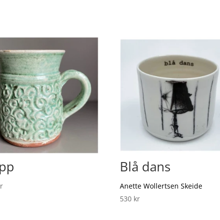
pp
Blå dans
r
Anette Wollertsen Skeide
530
kr