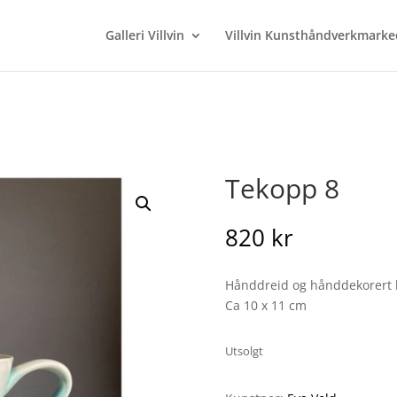
Galleri Villvin
Villvin Kunsthåndverkmarke
Tekopp 8
820
kr
Hånddreid og hånddekorert k
Ca 10 x 11 cm
Utsolgt