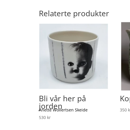
Relaterte produkter
Bli vår her på
Ko
jorden
Anette Wollertsen Skeide
350
k
530
kr