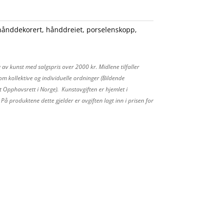
hånddekorert
,
hånddreiet
,
porselenskopp
,
 av kunst med salgspris over 2000 kr. Midlene tilfaller
m kollektive og individuelle ordninger (Bildende
 Opphavsrett i Norge). Kunstavgiften er hjemlet i
å produktene dette gjelder er avgiften lagt inn i prisen for