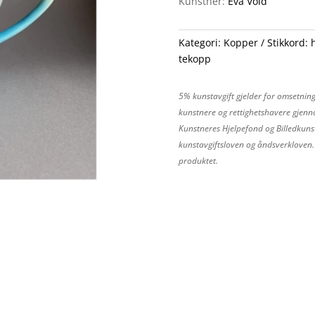
Kunstner:
Eva Vold
Kategori:
Kopper
Stikkord:
tekopp
5% kunstavgift gjelder for omsetning
kunstnere og rettighetshavere gjenno
Kunstneres Hjelpefond og Billedkunst
kunstavgiftsloven og åndsverkloven. P
produktet.