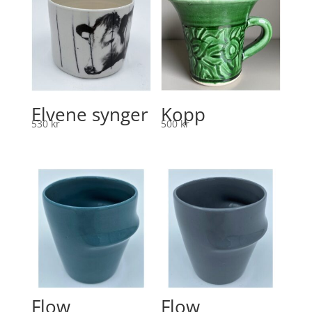
Elvene synger
Kopp
530
kr
500
kr
Flow
Flow