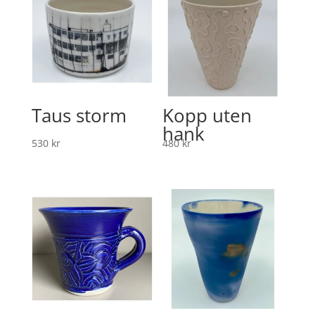
Taus storm
Kopp uten
hank
530
kr
480
kr