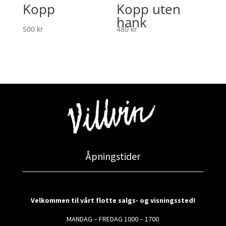
Kopp
Kopp uten
hank
500
kr
480
kr
Åpningstider
Velkommen til vårt flotte salgs- og visningssted!
MANDAG – FREDAG 1000 – 1700