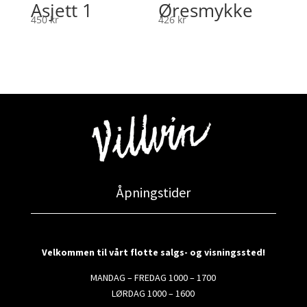
Asjett 1
Øresmykke
450
kr
426
kr
Åpningstider
Velkommen til vårt flotte salgs- og visningssted!
MANDAG – FREDAG 1000 – 1700
LØRDAG 1000 – 1600