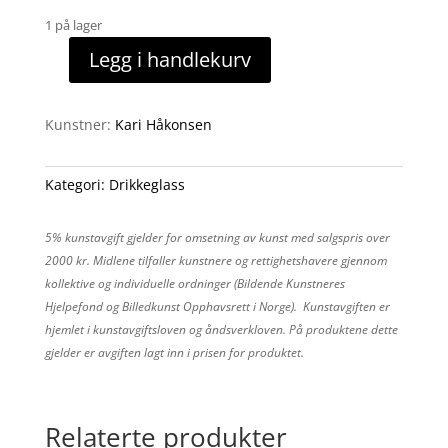
1 på lager
Legg i handlekurv
Stableglass
antall
Kunstner:
Kari Håkonsen
Kategori:
Drikkeglass
5% kunstavgift gjelder for omsetning av kunst med salgspris over
2000 kr. Midlene tilfaller kunstnere og rettighetshavere gjennom
kollektive og individuelle ordninger (Bildende Kunstneres
Hjelpefond og Billedkunst Opphavsrett i Norge). Kunstavgiften er
hjemlet i kunstavgiftsloven og åndsverkloven. På produktene dette
gjelder er avgiften lagt inn i prisen for produktet.
Relaterte produkter