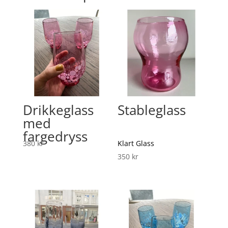
Drikkeglass
Stableglass
med
fargedryss
380
kr
Klart Glass
350
kr