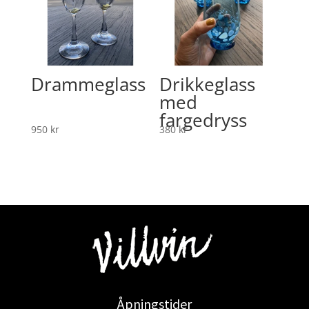
Drammeglass
Drikkeglass
med
fargedryss
950
kr
380
kr
Åpningstider