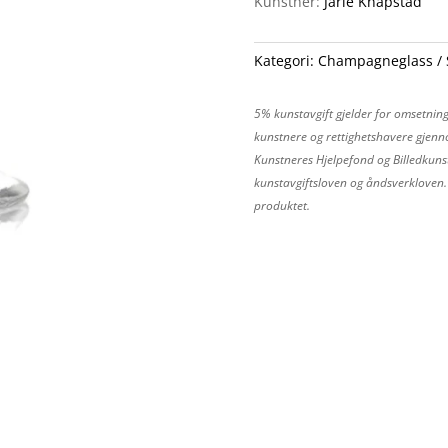
Kunstner:
Jarle Knapstad
Kategori:
Champagneglass
5% kunstavgift gjelder for omsetning
kunstnere og rettighetshavere gjenno
Kunstneres Hjelpefond og Billedkunst
kunstavgiftsloven og åndsverkloven. P
produktet.