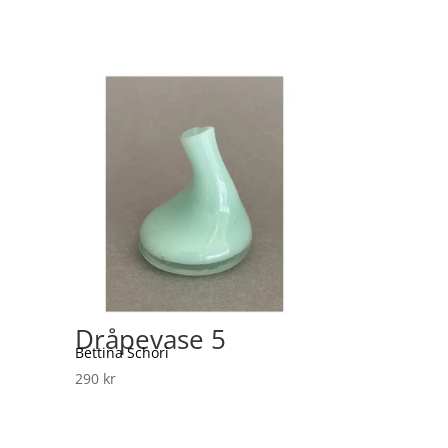
Dråpevase 5
Bettina Schori
290
kr