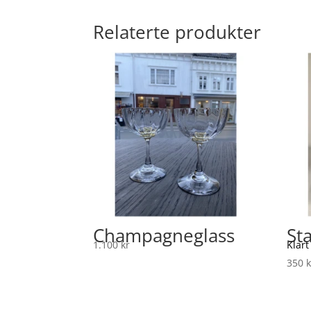
Relaterte produkter
Champagneglass
St
1.100
kr
Klart
350
k