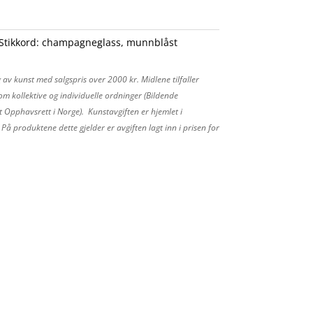
Stikkord:
champagneglass
,
munnblåst
 av kunst med salgspris over 2000 kr. Midlene tilfaller
m kollektive og individuelle ordninger (Bildende
 Opphavsrett i Norge). Kunstavgiften er hjemlet i
å produktene dette gjelder er avgiften lagt inn i prisen for