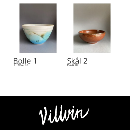
Bolle 1
Skål 2
1.964
kr
644
kr