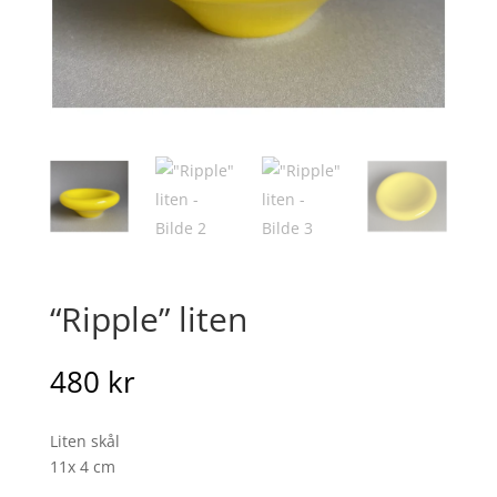
“Ripple” liten
480
kr
Liten skål
11x 4 cm