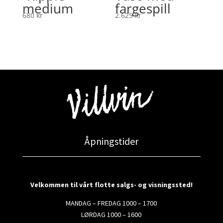
medium
fargespill
680
kr
2.625
kr
Åpningstider
Velkommen til vårt flotte salgs- og visningssted!
MANDAG – FREDAG 1000 – 1700
LØRDAG 1000 – 1600