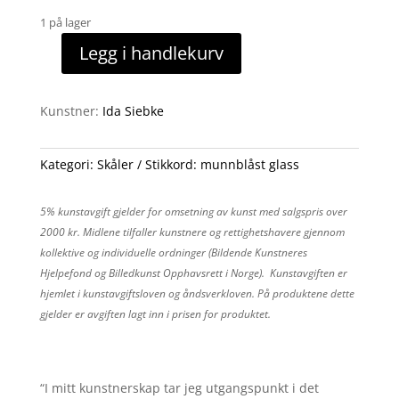
1 på lager
Legg i handlekurv
"Ripple"
liten
antall
Kunstner:
Ida Siebke
Kategori:
Skåler
Stikkord:
munnblåst glass
5% kunstavgift gjelder for omsetning av kunst med salgspris over
2000 kr. Midlene tilfaller kunstnere og rettighetshavere gjennom
kollektive og individuelle ordninger (Bildende Kunstneres
Hjelpefond og Billedkunst Opphavsrett i Norge). Kunstavgiften er
hjemlet i kunstavgiftsloven og åndsverkloven. På produktene dette
gjelder er avgiften lagt inn i prisen for produktet.
“I mitt kunstnerskap tar jeg utgangspunkt i det