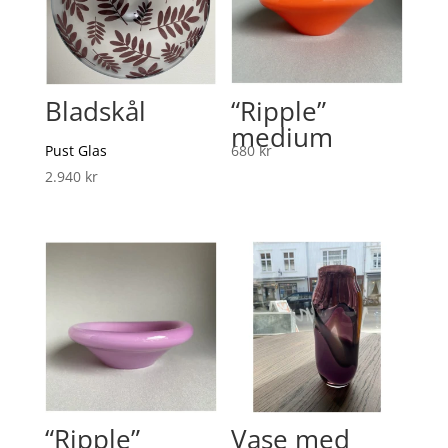
Bladskål
“Ripple”
medium
Pust Glas
680
kr
2.940
kr
“Ripple”
Vase med