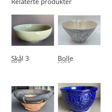
Relaterte produkter
Skål 3
Bolle
644
kr
2.226
kr