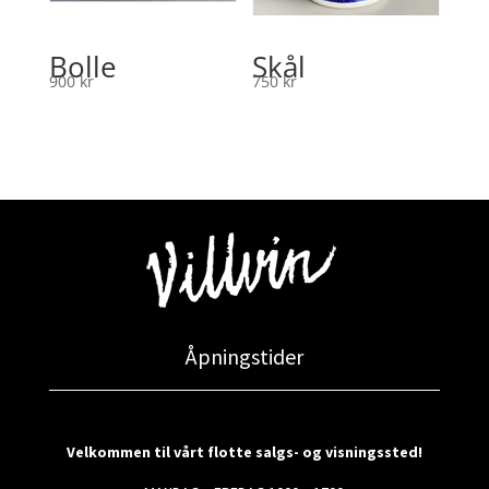
Bolle
Skål
900
kr
750
kr
Åpningstider
Velkommen til vårt flotte salgs- og visningssted!