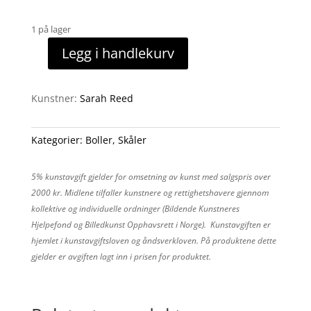
1 på lager
Legg i handlekurv
Porselensbolle
6
antall
Kunstner:
Sarah Reed
Kategorier:
Boller
,
Skåler
5% kunstavgift gjelder for omsetning av kunst med salgspris over
2000 kr. Midlene tilfaller kunstnere og rettighetshavere gjennom
kollektive og individuelle ordninger (Bildende Kunstneres
Hjelpefond og Billedkunst Opphavsrett i Norge). Kunstavgiften er
hjemlet i kunstavgiftsloven og åndsverkloven. På produktene dette
gjelder er avgiften lagt inn i prisen for produktet.