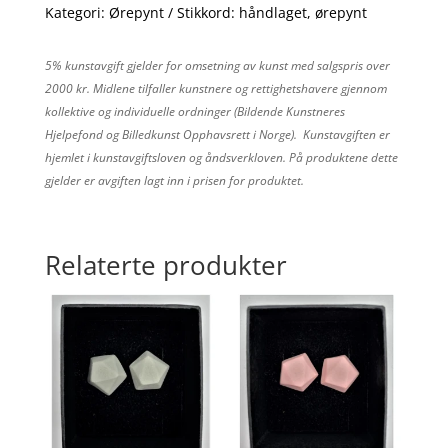
Kategori:
Ørepynt
Stikkord:
håndlaget
,
ørepynt
5% kunstavgift gjelder for omsetning av kunst med salgspris over
2000 kr. Midlene tilfaller kunstnere og rettighetshavere gjennom
kollektive og individuelle ordninger (Bildende Kunstneres
Hjelpefond og Billedkunst Opphavsrett i Norge). Kunstavgiften er
hjemlet i kunstavgiftsloven og åndsverkloven. På produktene dette
gjelder er avgiften lagt inn i prisen for produktet.
Relaterte produkter