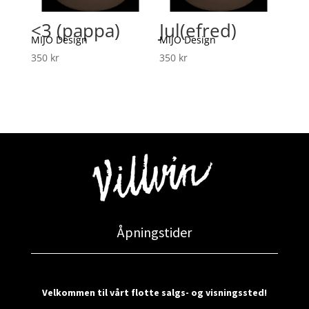
<3 (pappa)
Jul(efred)
MIJO Design
MIJO Design
350
kr
350
kr
Åpningstider
Velkommen til vårt flotte salgs- og visningssted!