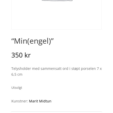
“Min(engel)”
350
kr
Telysholder med sammensatt ord i støpt porselen 7 x
6,5 cm
Utsolgt
Kunstner:
Marit Midtun