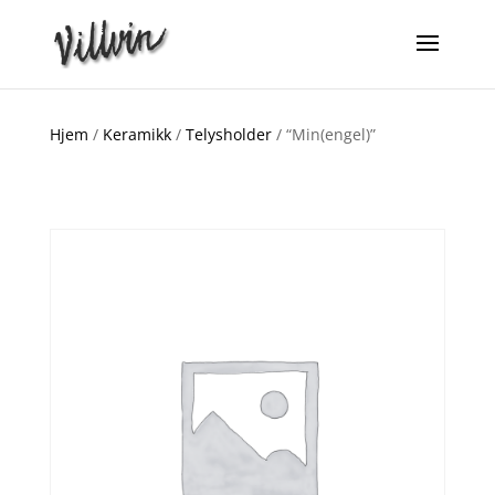
Hjem
/
Keramikk
/
Telysholder
/ “Min(engel)”